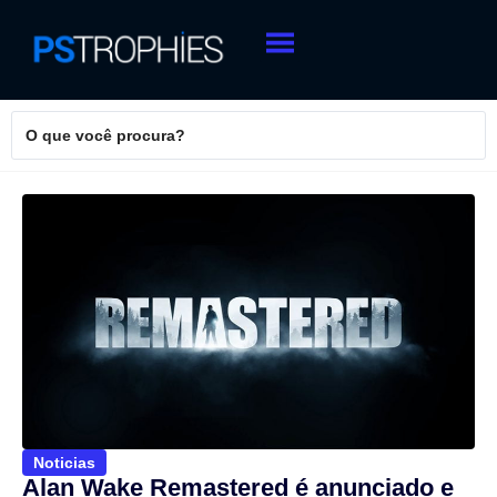
Noticias
Alan Wake Remastered é anunciado e