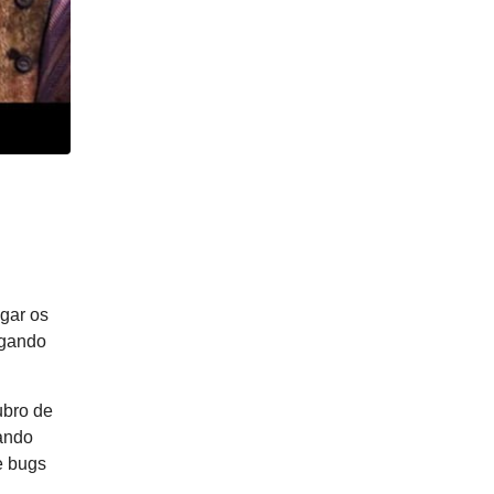
gar os
egando
ubro de
tando
e bugs