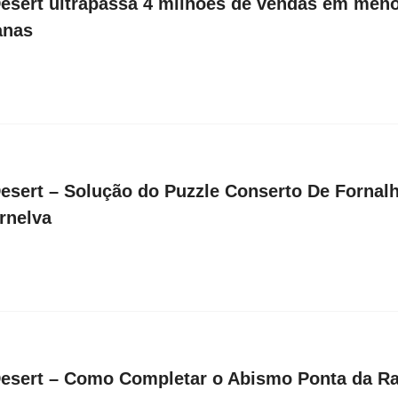
esert ultrapassa 4 milhões de vendas em men
anas
esert – Solução do Puzzle Conserto De Fornal
rnelva
esert – Como Completar o Abismo Ponta da Ra