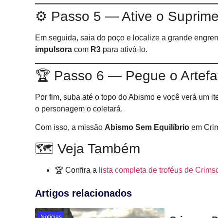
⚙️ Passo 5 — Ative o Suprim
Em seguida, saia do poço e localize a grande engrena
impulsora
com
R3
para ativá-lo.
🏆 Passo 6 — Pegue o Artefa
Por fim, suba até o topo do Abismo e você verá um it
o personagem o coletará.
Com isso, a missão
Abismo Sem Equilíbrio
em Crim
🗺️ Veja Também
🏆 Confira a
lista completa de troféus de Crims
Artigos relacionados
Noticias