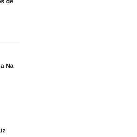
os de
ha Na
iz