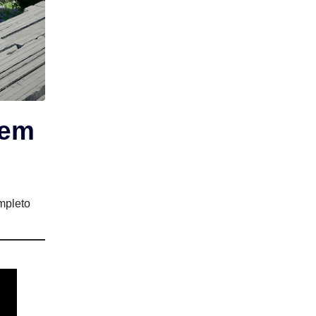
Sem
mpleto