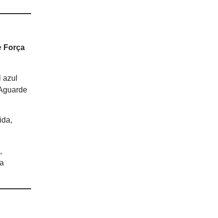
e
Força
 azul
 Aguarde
ida,
,
ma