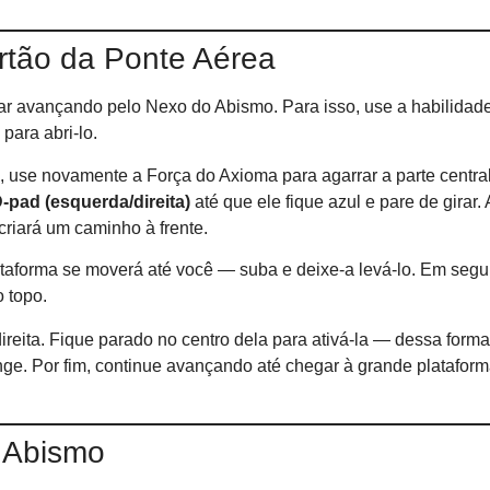
rtão da Ponte Aérea
nuar avançando pelo Nexo do Abismo. Para isso, use a habilidad
 para abri-lo.
, use novamente a Força do Axioma para agarrar a parte central
-pad (esquerda/direita)
até que ele fique azul e pare de girar.
criará um caminho à frente.
lataforma se moverá até você — suba e deixe-a levá-lo. Em segu
o topo.
ireita. Fique parado no centro dela para ativá-la — dessa forma
longe. Por fim, continue avançando até chegar à grande platafor
 Abismo