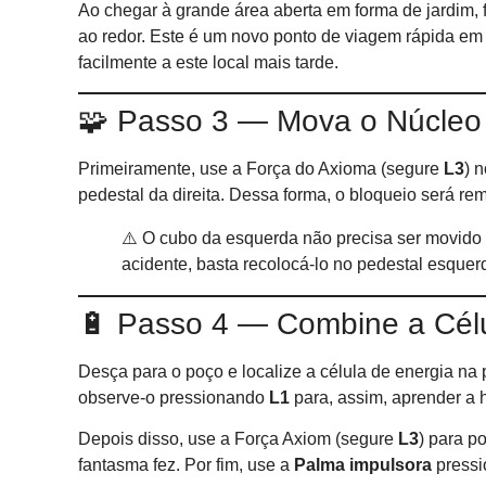
Ao chegar à grande área aberta em forma de jardim, 
ao redor. Este é um novo ponto de viagem rápida em 
facilmente a este local mais tarde.
🧩 Passo 3 — Mova o Núcleo
Primeiramente, use a Força do Axioma (segure
L3
) 
pedestal da direita. Dessa forma, o bloqueio será re
⚠️ O cubo da esquerda não precisa ser movido 
acidente, basta recolocá-lo no pedestal esquer
🔋 Passo 4 — Combine a Cél
Desça para o poço e localize a célula de energia na 
observe-o pressionando
L1
para, assim, aprender a 
Depois disso, use a Força Axiom (segure
L3
) para p
fantasma fez. Por fim, use a
Palma impulsora
press