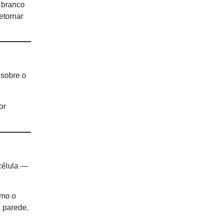
 branco
etornar
 sobre o
or
 célula —
omo o
a parede.