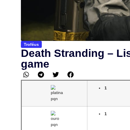
Troféus
Death Stranding – Li
game
1
1