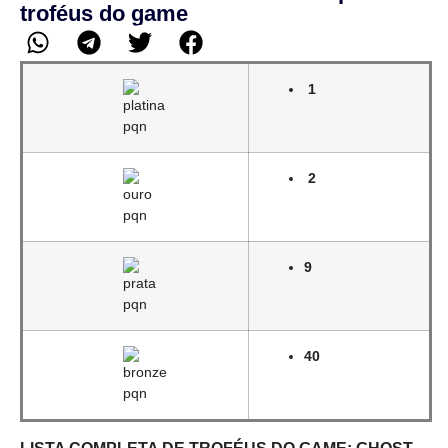
troféus do game
1
2
9
40