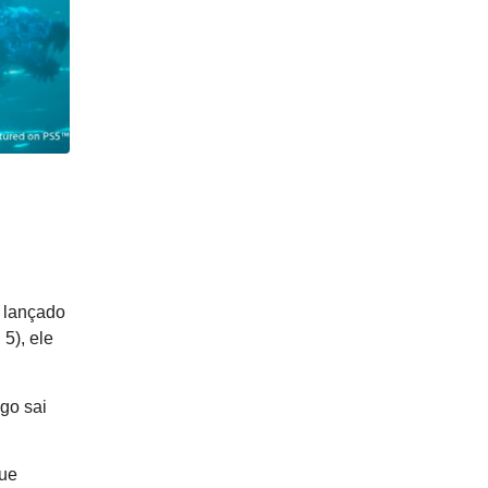
 lançado
5), ele
go sai
que