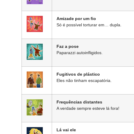
Amizade por um fio
Só é possível torturar em… dupla.
Faz a pose
Paparazzi autoinfligidos.
Fugitivos de plástico
Eles não tinham escapatória.
Frequências distantes
A verdade sempre esteve lá fora!
Lá vai ele