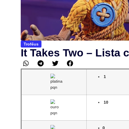
Troféus
It Takes Two – Lista
1
10
0