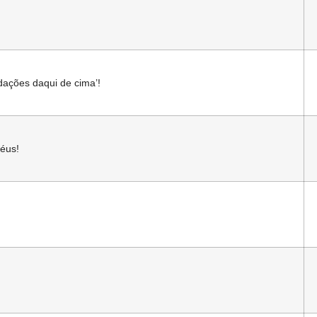
udações daqui de cima’!
céus!