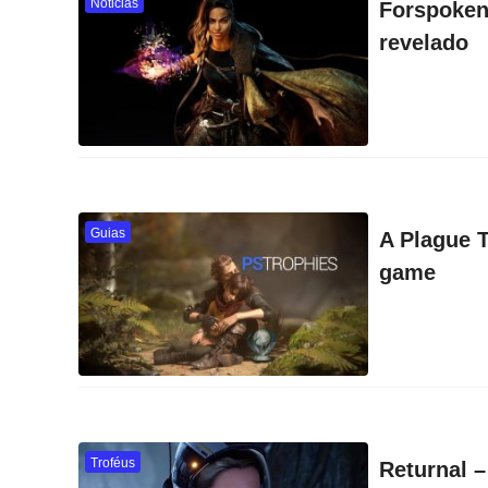
Noticias
Forspoken
revelado
Guias
A Plague T
game
Troféus
Returnal –