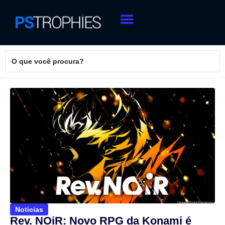
Noticias
Rev. NOiR: Novo RPG da Konami é