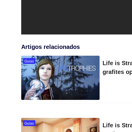
Artigos relacionados
Guias
Life is St
grafites o
Guias
Life is St