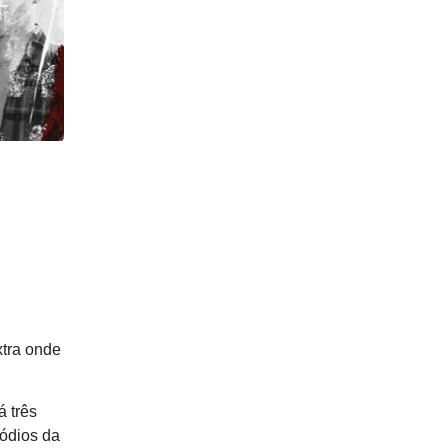
xtra onde
 três
sódios da