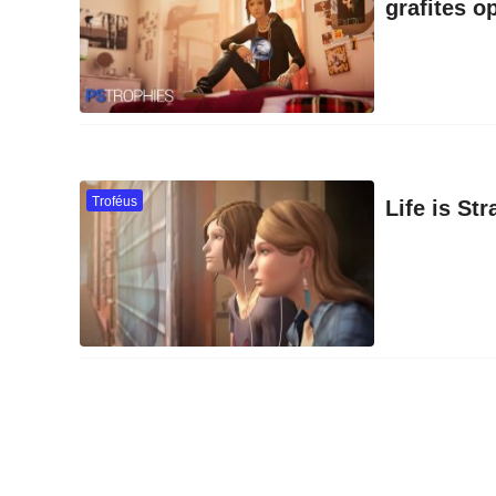
grafites o
Troféus
Life is St