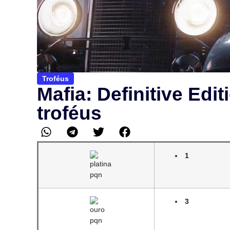
Troféus
Mafia: Definitive Edi
troféus
1
3