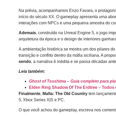
Na prévia, acompanhamos Enzo Favara, o protagoni
início do século XX. O gameplay apresenta uma abo
interações com NPCs e uma pequena amostra do comb
Ademais
, construído na Unreal Engine 5, o jogo impr
arquitetura da época e o design de interiores ganha
A ambientação histórica se mostra um dos pilares do
transição e conflito dentro da máfia siciliana. A pro
sendo
, a narrativa é inédita e se passa décadas ant
Leia também:
Ghost of Tsushima – Guia completo para pla
Elden Ring Shadow Of The Erdtree – Todos
Finalmente
,
Mafia: The Old Country
tem lançamento
5, Xbox Series X|S e PC.
O que você achou do gameplay, escreva nos coment