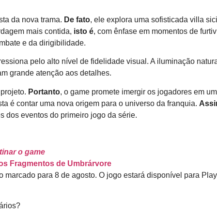
sta da nova trama.
De fato
, ele explora uma sofisticada villa sic
rdagem mais contida,
isto é
, com ênfase em momentos de furtiv
ate e da dirigibilidade.
essiona pelo alto nível de fidelidade visual. A iluminação natura
ram grande atenção aos detalhes.
 projeto.
Portanto
, o game promete imergir os jogadores em um
posta é contar uma nova origem para o universo da franquia.
Ass
es dos eventos do primeiro jogo da série.
tinar o game
 os Fragmentos de Umbrárvore
 marcado para 8 de agosto. O jogo estará disponível para Play
ários?