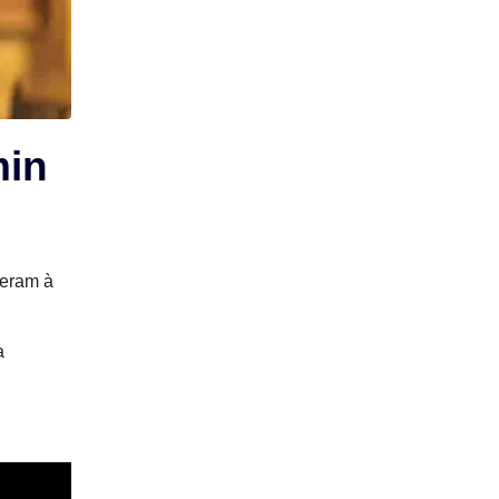
min
ieram à
a