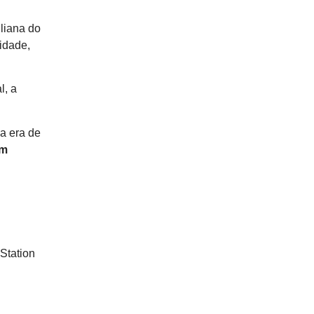
iliana do
idade,
l, a
a era de
im
Station