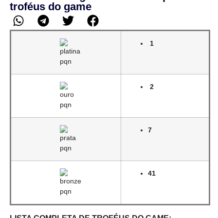
troféus do game
1
2
7
41