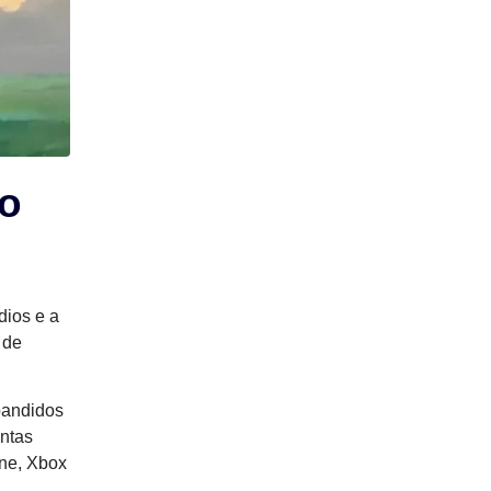
do
dios e a
 de
pandidos
untas
One, Xbox