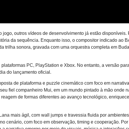
jogo, outros vídeos de desenvolvimento já estão disponíveis. 
tória da sequência. Enquanto isso, o compositor indicado ao 
 da trilha sonora, gravada com uma orquestra completa em Buda
s plataformas PC, PlayStation e Xbox. No entanto, a versão par
ia do lançamento oficial.
roposta de plataforma e puzzle cinemático com foco em narrativ
 seu fiel companheiro Mui, em um mundo pintado à mão onde n
o, reagem de formas diferentes ao avanço tecnológico, enriquec
a mais ágil, com wall jumps e travessia fluida por ambientes
 no cenário, com foco em observação, timing e cooperação. Por
oda a narrativa emerge por meio de visuais, música e interações 