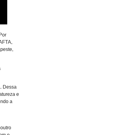
Por
BAFTA,
peste,
a
a. Dessa
atureza e
endo a
 outro
com o