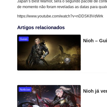
Japan’s Best Warrior, será o segundo pacote de cont
de momento não foram reveladas as datas para qual
https://www.youtube.com/watch?v=nDDSK8VdWrk
Artigos relacionados
Guias
Nioh – Gui
Noticias
Nioh já v