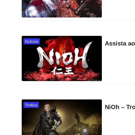
Noticias
Assista ao
Troféus
NiOh – Tr