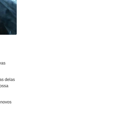
vas
as delas
possa
 novos