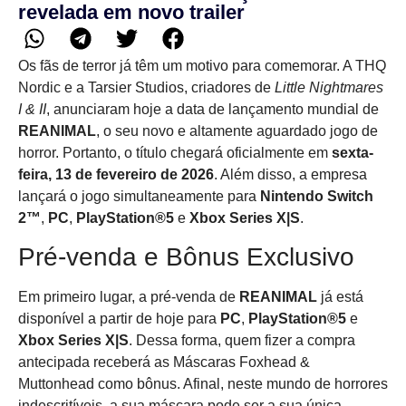
revelada em novo trailer
Os fãs de terror já têm um motivo para comemorar. A THQ
Nordic e a Tarsier Studios, criadores de
Little Nightmares
I & II
, anunciaram hoje a data de lançamento mundial de
REANIMAL
, o seu novo e altamente aguardado jogo de
horror. Portanto, o título chegará oficialmente em
sexta-
feira, 13 de fevereiro de 2026
. Além disso, a empresa
lançará o jogo simultaneamente para
Nintendo Switch
2™
,
PC
,
PlayStation®5
e
Xbox Series X|S
.
Pré-venda e Bônus Exclusivo
Em primeiro lugar, a pré-venda de
REANIMAL
já está
disponível a partir de hoje para
PC
,
PlayStation®5
e
Xbox Series X|S
. Dessa forma, quem fizer a compra
antecipada receberá as Máscaras Foxhead &
Muttonhead como bônus. Afinal, neste mundo de horrores
indescritíveis, a sua máscara pode ser a sua única