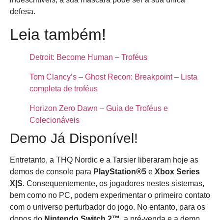
defesa.
Leia também!
Detroit: Become Human – Troféus
Tom Clancy’s – Ghost Recon: Breakpoint – Lista
completa de troféus
Horizon Zero Dawn – Guia de Troféus e
Colecionáveis
Demo Já Disponível!
Entretanto, a THQ Nordic e a Tarsier liberaram hoje as
demos de console para
PlayStation®5
e
Xbox Series
X|S
. Consequentemente, os jogadores nestes sistemas,
bem como no PC, podem experimentar o primeiro contato
com o universo perturbador do jogo. No entanto, para os
donos do
Nintendo Switch 2™
, a pré-venda e a demo