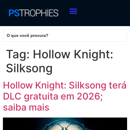
Tag:
Hollow Knight:
Silksong
Hollow Knight: Silksong terá
DLC gratuita em 2026;
saiba mais