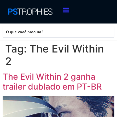
Tag:
The Evil Within
2
The Evil Within 2 ganha
trailer dublado em PT-BR