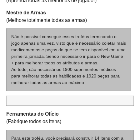
(Aprenda todas as melhorias de jogador)
Mestre de Armas
(Melhore totalmente todas as armas)
Não é possível conseguir esses troféus terminando o
jogo apenas uma vez, visto que é necessário coletar mais
medicamentos e peças do que se tem disponível em uma
primeira jornada. Sendo necessário ir para o New Game
+ para melhorar todos os atributos e armas.
Ao todo, são necessários 1900 suprimentos médicos
para melhorar todas as habilidades e 1920 peças para
melhorar todas as armas ao máximo.
Ferramentas do Ofício
(Fabrique todos os itens)
Para este troféu, você precisará construir 14 itens com a