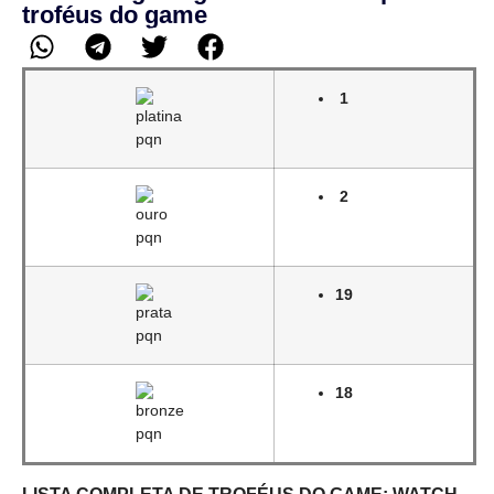
troféus do game
1
2
19
18