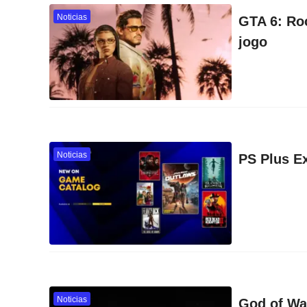
Noticias
GTA 6: Roc
jogo
Noticias
PS Plus Ex
Noticias
God of Wa