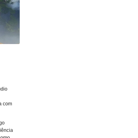
údio
ta com
go
iência
 Como