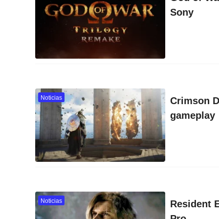
Sony
Noticias
Crimson De
gameplay
Noticias
Resident 
Pro