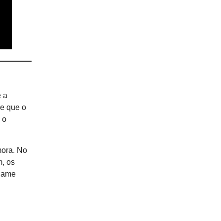
 a
re que o
 o
mora. No
m, os
 game