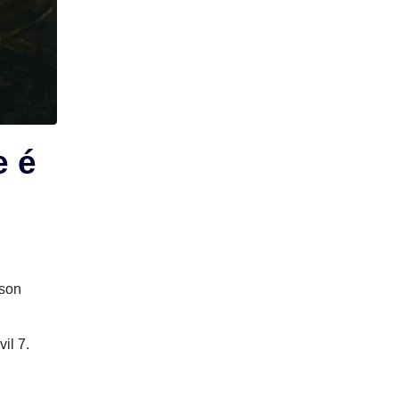
e é
ason
il 7.