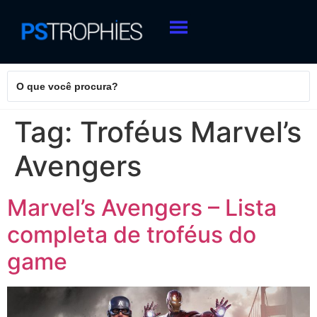
Tag:
Troféus Marvel’s
Avengers
Marvel’s Avengers – Lista
completa de troféus do
game